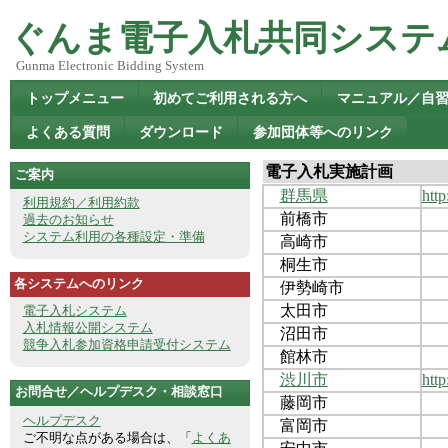
ぐんま電子入札共同システ
Gunma Electronic Bidding System
トップメニュー
初めてご利用される方へ
マニュアル／自
よくある質問
ダウンロード
参加団体等へのリンク
電子入札実施計画
ご案内
群馬県
htt
利用規約／利用約款
前橋市
過去のお知らせ
システム利用の各種設定・準備
高崎市
桐生市
各システムへのリンク
伊勢崎市
太田市
電子入札システム
入札情報公開システム
沼田市
競争入札参加資格申請受付システム
館林市
渋川市
htt
お問合せ／ヘルプデスク・相談窓口
藤岡市
ヘルプデスク
富岡市
ご不明な点がある場合は、「
よくあ