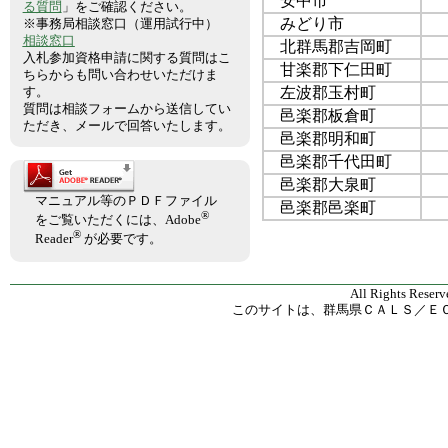
安中市
る質問
」をご確認ください。
みどり市
※事務局相談窓口（運用試行中）
相談窓口
北群馬郡吉岡町
入札参加資格申請に関する質問はこ
甘楽郡下仁田町
ちらからも問い合わせいただけま
左波郡玉村町
す。
質問は相談フォームから送信してい
邑楽郡板倉町
ただき、メールで回答いたします。
邑楽郡明和町
邑楽郡千代田町
邑楽郡大泉町
マニュアル等のＰＤＦファイル
邑楽郡邑楽町
®
をご覧いただくには、Adobe
®
Reader
が必要です。
All Rights Reserv
このサイトは、群馬県ＣＡＬＳ／Ｅ