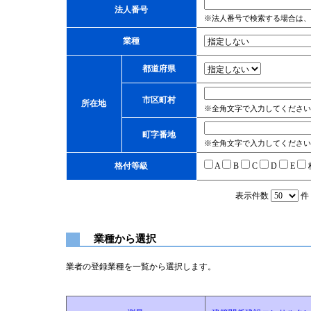
法人番号
※法人番号で検索する場合は、
業種
都道府県
市区町村
所在地
※全角文字で入力してください
町字番地
※全角文字で入力してください
格付等級
A
B
C
D
E
表示件数
件
業種から選択
業者の登録業種を一覧から選択します。