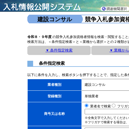
建設コンサル
競争入札参加資
令和８・９年度
の競争入札参加資格者情報を検索・閲覧すること
検索方法は、＜条件指定検索＞と＜業種から選択＞との２種類が
▼ 条件指定検索
▼ 業種か
条件指定検索
以下に条件を入力し、検索ボタンを押下することで、指定した条
業者種別
建設コンサル
登録種別
単独業者
業者名で検索
フリガ
商号又は名称
※全角文字で入力してください
※フリガナで検索する場合は、