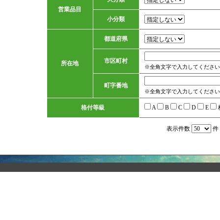
営業品目
小分類
都道府県
市区町村
所在地
※全角文字で入力してください
町字番地
※全角文字で入力してください
格付等級
A
B
C
D
E
表示件数
件