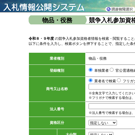
物品・役務
競争入札参加資
令和８・９年度
の競争入札参加資格者情報を検索・閲覧すること
以下に条件を入力し、検索ボタンを押下することで、指定した条
業者種別
物品・役務
登録種別
単独業者
官公需適格
業者名で検索
フリガ
商号又は名称
※全角文字で入力してください
※フリガナで検索する場合は、
法人番号
※法人番号で検索する場合は、
資格区分
大分類