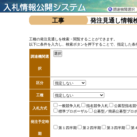
工事
発注見通し情報
工種の発注見通しを検索・閲覧することができます。
以下に条件を入力し、検索ボタンを押下することで、指定した条
調達機関選
択
区分
工種
一般競争入札
指名競争入札
公募型指名競
入札方式
標準プロポーザル
公募型／簡易公募型プロ
発注予定時
第１四半期
第２四半期
第３四半期
第
期